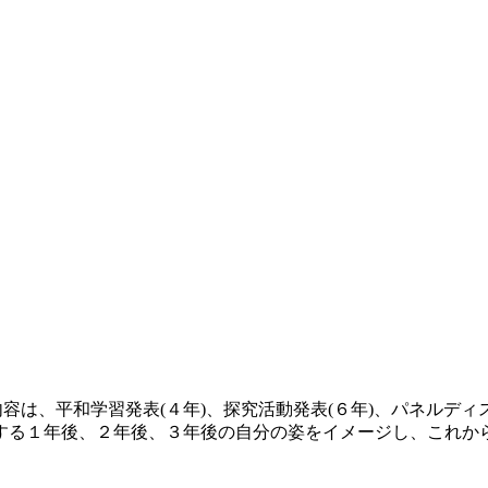
は、平和学習発表(４年)、探究活動発表(６年)、パネルディス
する１年後、２年後、３年後の自分の姿をイメージし、これか