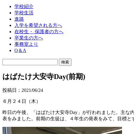
学校紹介
学校生活
進路
入学を希望される方へ
在校生・ 保護者の方へ
卒業生の方へ
事務室より
Q＆A
はばたけ大安寺Day(前期)
投稿日：2021/06/24
６月２４日（木）
昨日の午後、「はばたけ大安寺Day」が行われました。主な内容
表をみました。前期の生徒は、４年生の発表をみて、目標と