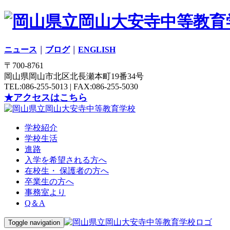
ニュース
｜
ブログ
｜
ENGLISH
〒700-8761
岡山県岡山市北区北長瀬本町19番34号
TEL:086-255-5013 | FAX:086-255-5030
★アクセスはこちら
学校紹介
学校生活
進路
入学を希望される方へ
在校生・ 保護者の方へ
卒業生の方へ
事務室より
Q＆A
Toggle navigation