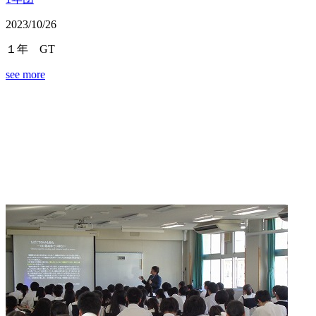
2023/10/26
１年 GT
see more