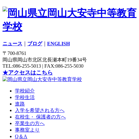
ニュース
｜
ブログ
｜
ENGLISH
〒700-8761
岡山県岡山市北区北長瀬本町19番34号
TEL:086-255-5013 | FAX:086-255-5030
★アクセスはこちら
学校紹介
学校生活
進路
入学を希望される方へ
在校生・ 保護者の方へ
卒業生の方へ
事務室より
Q＆A