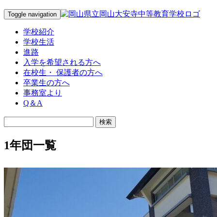
Toggle navigation
学校紹介
学校生活
進路
入学を希望される方へ
在校生・ 保護者の方へ
卒業生の方へ
事務室より
Q＆A
1年団一覧