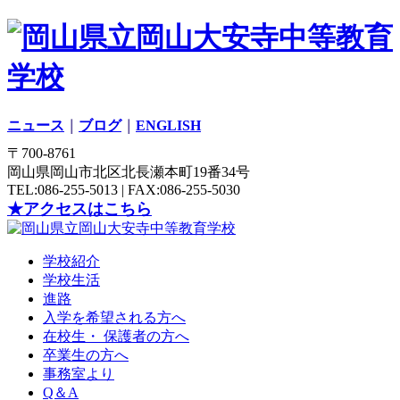
ニュース
｜
ブログ
｜
ENGLISH
〒700-8761
岡山県岡山市北区北長瀬本町19番34号
TEL:086-255-5013 | FAX:086-255-5030
★アクセスはこちら
学校紹介
学校生活
進路
入学を希望される方へ
在校生・ 保護者の方へ
卒業生の方へ
事務室より
Q＆A