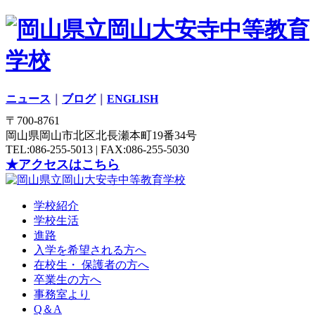
ニュース
｜
ブログ
｜
ENGLISH
〒700-8761
岡山県岡山市北区北長瀬本町19番34号
TEL:086-255-5013 | FAX:086-255-5030
★アクセスはこちら
学校紹介
学校生活
進路
入学を希望される方へ
在校生・ 保護者の方へ
卒業生の方へ
事務室より
Q＆A