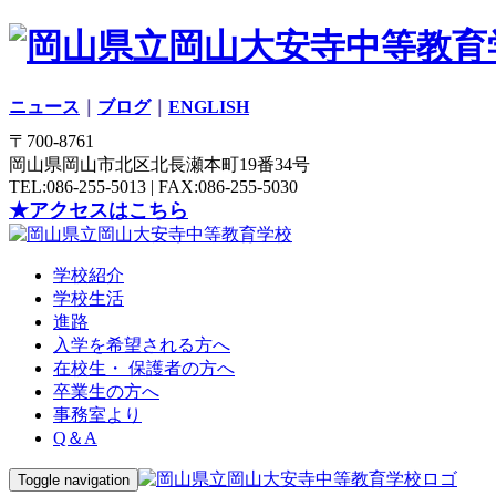
ニュース
｜
ブログ
｜
ENGLISH
〒700-8761
岡山県岡山市北区北長瀬本町19番34号
TEL:086-255-5013 | FAX:086-255-5030
★アクセスはこちら
学校紹介
学校生活
進路
入学を希望される方へ
在校生・ 保護者の方へ
卒業生の方へ
事務室より
Q＆A
Toggle navigation