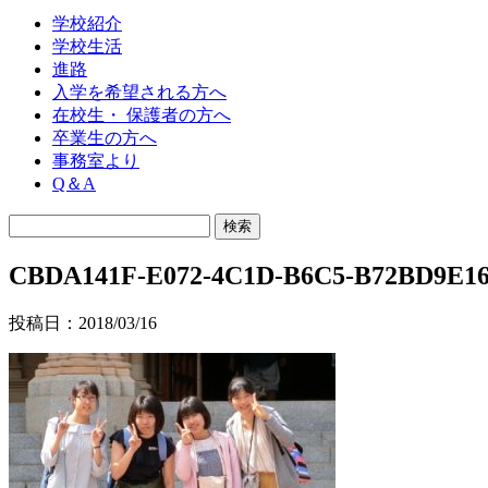
学校紹介
学校生活
進路
入学を希望される方へ
在校生・ 保護者の方へ
卒業生の方へ
事務室より
Q＆A
CBDA141F-E072-4C1D-B6C5-B72BD9E1
投稿日：2018/03/16