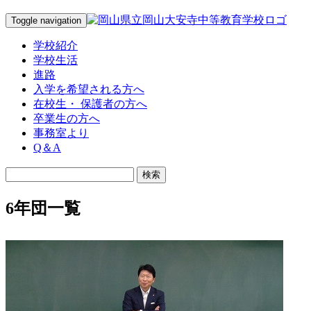
Toggle navigation
学校紹介
学校生活
進路
入学を希望される方へ
在校生・ 保護者の方へ
卒業生の方へ
事務室より
Q＆A
6年団一覧