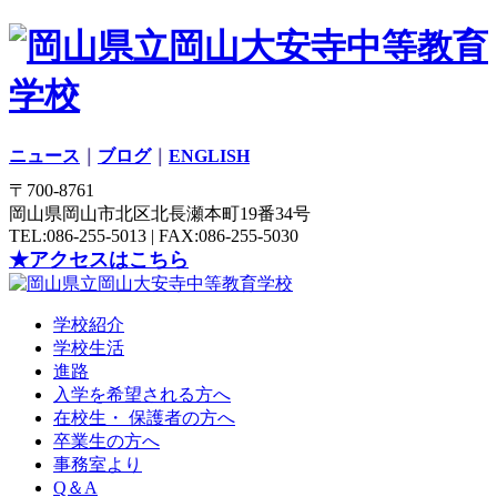
ニュース
｜
ブログ
｜
ENGLISH
〒700-8761
岡山県岡山市北区北長瀬本町19番34号
TEL:086-255-5013 | FAX:086-255-5030
★アクセスはこちら
学校紹介
学校生活
進路
入学を希望される方へ
在校生・ 保護者の方へ
卒業生の方へ
事務室より
Q＆A