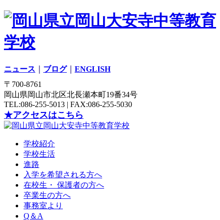
ニュース
｜
ブログ
｜
ENGLISH
〒700-8761
岡山県岡山市北区北長瀬本町19番34号
TEL:086-255-5013 | FAX:086-255-5030
★アクセスはこちら
学校紹介
学校生活
進路
入学を希望される方へ
在校生・ 保護者の方へ
卒業生の方へ
事務室より
Q＆A