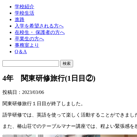
学校紹介
学校生活
進路
入学を希望される方へ
在校生・ 保護者の方へ
卒業生の方へ
事務室より
Q＆A
4年 関東研修旅行(1日目②)
投稿日：2023/03/06
関東研修旅行１日目が終了しました。
語学研修では、英語を使って楽しく活動することができまし
また、椿山荘でのテーブルマナー講座では、程よい緊張感を