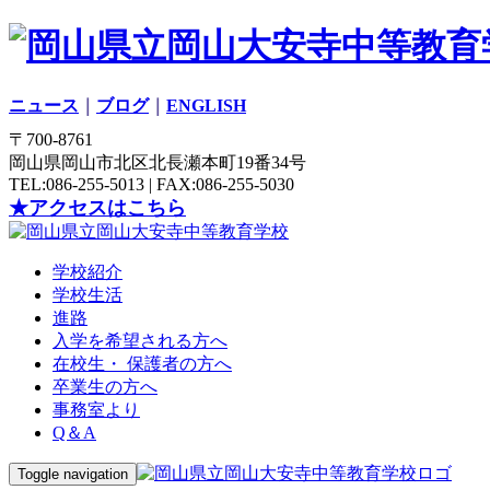
ニュース
｜
ブログ
｜
ENGLISH
〒700-8761
岡山県岡山市北区北長瀬本町19番34号
TEL:086-255-5013 | FAX:086-255-5030
★アクセスはこちら
学校紹介
学校生活
進路
入学を希望される方へ
在校生・ 保護者の方へ
卒業生の方へ
事務室より
Q＆A
Toggle navigation