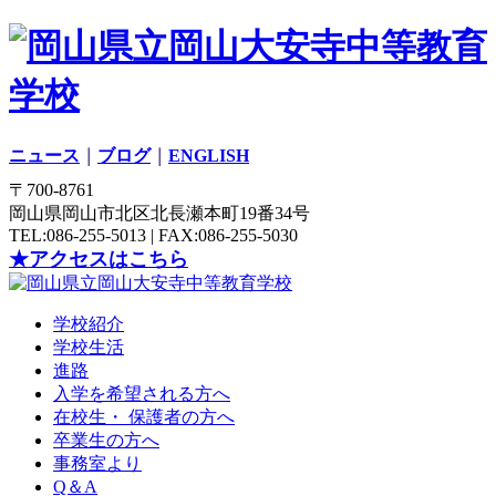
ニュース
｜
ブログ
｜
ENGLISH
〒700-8761
岡山県岡山市北区北長瀬本町19番34号
TEL:086-255-5013 | FAX:086-255-5030
★アクセスはこちら
学校紹介
学校生活
進路
入学を希望される方へ
在校生・ 保護者の方へ
卒業生の方へ
事務室より
Q＆A