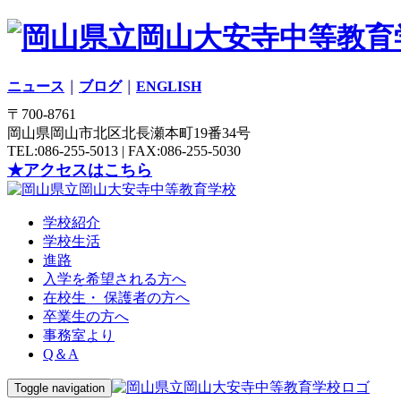
ニュース
｜
ブログ
｜
ENGLISH
〒700-8761
岡山県岡山市北区北長瀬本町19番34号
TEL:086-255-5013 | FAX:086-255-5030
★アクセスはこちら
学校紹介
学校生活
進路
入学を希望される方へ
在校生・ 保護者の方へ
卒業生の方へ
事務室より
Q＆A
Toggle navigation