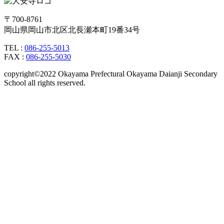
〒700-8761
岡山県岡山市北区北長瀬本町19番34号
TEL :
086-255-5013
FAX :
086-255-5030
copyright©2022 Okayama Prefectural Okayama Daianji Secondary
School all rights reserved.