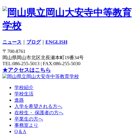
ニュース
｜
ブログ
｜
ENGLISH
〒700-8761
岡山県岡山市北区北長瀬本町19番34号
TEL:086-255-5013 | FAX:086-255-5030
★アクセスはこちら
学校紹介
学校生活
進路
入学を希望される方へ
在校生・ 保護者の方へ
卒業生の方へ
事務室より
Q＆A