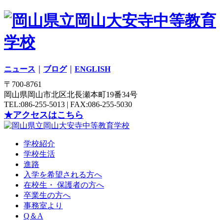
ニュース
｜
ブログ
｜
ENGLISH
〒700-8761
岡山県岡山市北区北長瀬本町19番34号
TEL:086-255-5013 | FAX:086-255-5030
★アクセスはこちら
学校紹介
学校生活
進路
入学を希望される方へ
在校生・ 保護者の方へ
卒業生の方へ
事務室より
Q＆A