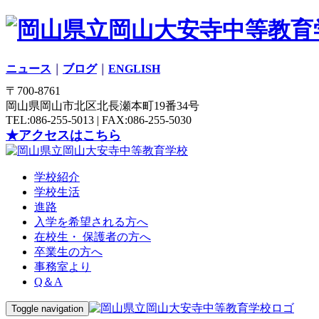
ニュース
｜
ブログ
｜
ENGLISH
〒700-8761
岡山県岡山市北区北長瀬本町19番34号
TEL:086-255-5013 | FAX:086-255-5030
★アクセスはこちら
学校紹介
学校生活
進路
入学を希望される方へ
在校生・ 保護者の方へ
卒業生の方へ
事務室より
Q＆A
Toggle navigation