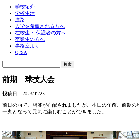
学校紹介
学校生活
進路
入学を希望される方へ
在校生・ 保護者の方へ
卒業生の方へ
事務室より
Q＆A
前期 球技大会
投稿日：2023/05/23
前日の雨で、開催が心配されましたが、本日の午前、前期の
一丸となって元気に楽しむことができました。