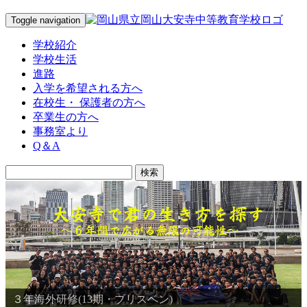
Toggle navigation
学校紹介
学校生活
進路
入学を希望される方へ
在校生・ 保護者の方へ
卒業生の方へ
事務室より
Q＆A
３年海外研修(13期・ブリスベン)
３年海外研修(14期・ブリスベン)