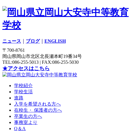
ニュース
｜
ブログ
｜
ENGLISH
〒700-8761
岡山県岡山市北区北長瀬本町19番34号
TEL:086-255-5013 | FAX:086-255-5030
★アクセスはこちら
学校紹介
学校生活
進路
入学を希望される方へ
在校生・ 保護者の方へ
卒業生の方へ
事務室より
Q＆A