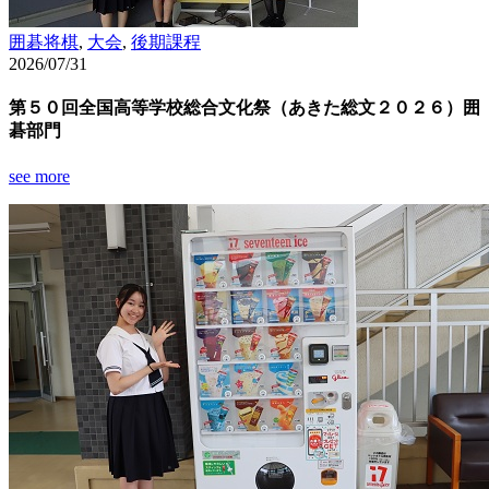
囲碁将棋
,
大会
,
後期課程
2026/07/31
第５０回全国高等学校総合文化祭（あきた総文２０２６）囲
碁部門
see more