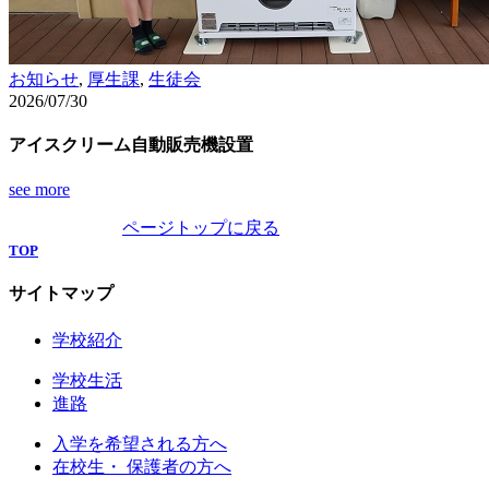
お知らせ
,
厚生課
,
生徒会
2026/07/30
アイスクリーム自動販売機設置
see more
ページトップに戻る
一覧をみる
TOP
サイトマップ
学校紹介
学校生活
進路
入学を希望される方へ
在校生・ 保護者の方へ