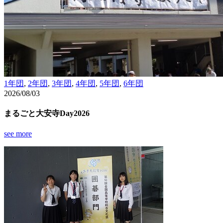
1年団
,
2年団
,
3年団
,
4年団
,
5年団
,
6年団
2026/08/03
まるごと大安寺Day2026
see more