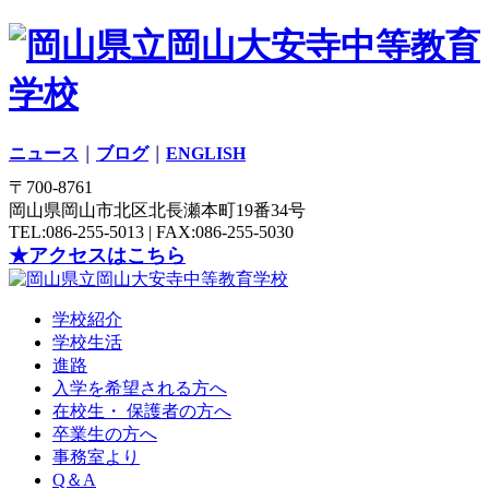
ニュース
｜
ブログ
｜
ENGLISH
〒700-8761
岡山県岡山市北区北長瀬本町19番34号
TEL:086-255-5013 | FAX:086-255-5030
★アクセスはこちら
学校紹介
学校生活
進路
入学を希望される方へ
在校生・ 保護者の方へ
卒業生の方へ
事務室より
Q＆A