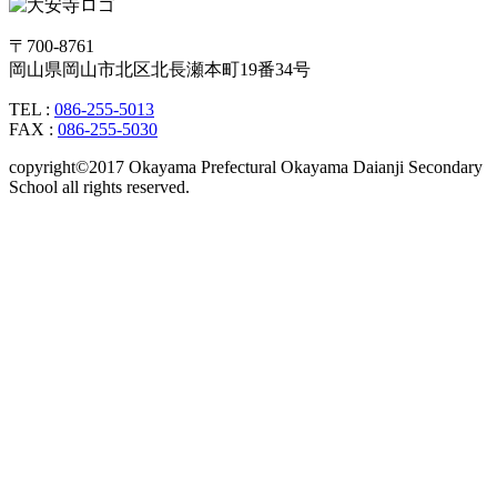
〒700-8761
岡山県岡山市北区北長瀬本町19番34号
TEL :
086-255-5013
FAX :
086-255-5030
copyright©2017 Okayama Prefectural Okayama Daianji Secondary
School all rights reserved.