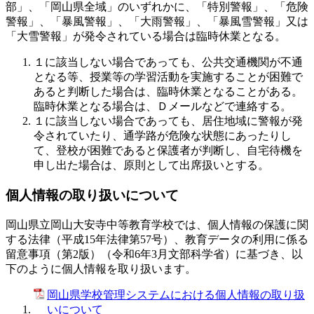
部」、「岡山県全域」のいずれかに、「特別警報」、「危険
警報」、「暴風警報」、
「大雨警報」、「暴風雪警報」又は
「大雪警報」が発令されている場合は臨時休業となる。
１に該当しない場合であっても、公共交通機関が不通
となる等、授業等の学習活動を実施することが困難で
あると判断した場合は、臨時休業となることがある。
臨時休業となる場合は、Ｄメールなどで連絡する。
１に該当しない場合であっても、居住地域に警報が発
令されていたり、通学路が危険な状態にあったりし
て、登校が困難であると保護者が判断し、自宅待機を
申し出た場合は、原則として出席扱いとする。
個人情報の取り扱いについて
岡山県立岡山大安寺中等教育学校では、個人情報の保護に関
する法律（平成15年法律第57号）、教育データの利用に係る
留意事項（第2版）（令和6年3月文部科学省）に基づき、以
下のように個人情報を取り扱います。
岡山県学校管理システムにおける個人情報の取り扱
いについて