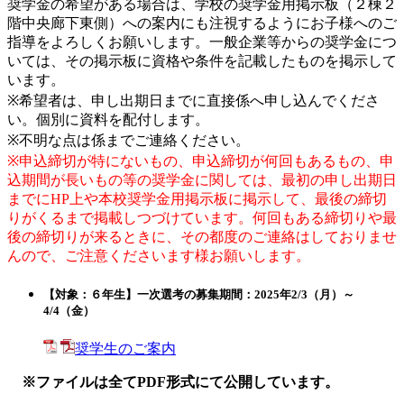
奨学金の希望がある場合は、学校の奨学金用掲示板（２棟２
階中央廊下東側）への案内にも注視するようにお子様へのご
指導をよろしくお願いします。一般企業等からの奨学金につ
いては、その掲示板に資格や条件を記載したものを掲示して
います。
※希望者は、申し出期日までに直接係へ申し込んでくださ
い。個別に資料を配付します。
※不明な点は係までご連絡ください。
※申込締切が特にないもの、申込締切が何回もあるもの、申
込期間が長いもの等の奨学金に関しては、最初の申し出期日
までにHP上や本校奨学金用掲示板に掲示して、最後の締切
りがくるまで掲載しつづけています。何回もある締切りや最
後の締切りが来るときに、その都度のご連絡はしておりませ
んので、ご注意くださいます様お願いします。
【対象：６年生】一次選考の募集期間：2025年2/3（月）～
4/4（金）
奨学生のご案内
※ファイルは全てPDF形式にて公開しています。