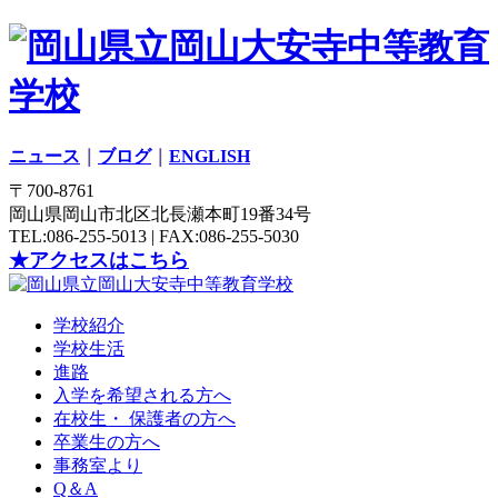
ニュース
｜
ブログ
｜
ENGLISH
〒700-8761
岡山県岡山市北区北長瀬本町19番34号
TEL:086-255-5013 | FAX:086-255-5030
★アクセスはこちら
学校紹介
学校生活
進路
入学を希望される方へ
在校生・ 保護者の方へ
卒業生の方へ
事務室より
Q＆A