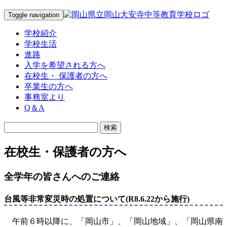
Toggle navigation
学校紹介
学校生活
進路
入学を希望される方へ
在校生・ 保護者の方へ
卒業生の方へ
事務室より
Q＆A
在校生・保護者の方へ
全学年の皆さんへのご連絡
台風等非常変災時の処置について(R8.6.22から施行)
午前６時以降に、「岡山市」、「岡山地域」、「岡山県南