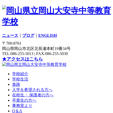
ニュース
｜
ブログ
｜
ENGLISH
〒700-8761
岡山県岡山市北区北長瀬本町19番34号
TEL:086-255-5013 | FAX:086-255-5030
★アクセスはこちら
学校紹介
学校生活
進路
入学を希望される方へ
在校生・ 保護者の方へ
卒業生の方へ
事務室より
Q＆A