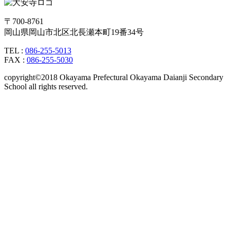
〒700-8761
岡山県岡山市北区北長瀬本町19番34号
TEL :
086-255-5013
FAX :
086-255-5030
copyright©2018 Okayama Prefectural Okayama Daianji Secondary
School all rights reserved.