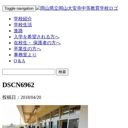
Toggle navigation
学校紹介
学校生活
進路
入学を希望される方へ
在校生・ 保護者の方へ
卒業生の方へ
事務室より
Q＆A
DSCN6962
投稿日：2018/04/20