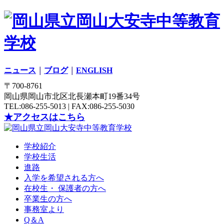
ニュース
｜
ブログ
｜
ENGLISH
〒700-8761
岡山県岡山市北区北長瀬本町19番34号
TEL:086-255-5013 | FAX:086-255-5030
★アクセスはこちら
学校紹介
学校生活
進路
入学を希望される方へ
在校生・ 保護者の方へ
卒業生の方へ
事務室より
Q＆A