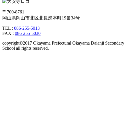
〒700-8761
岡山県岡山市北区北長瀬本町19番34号
TEL :
086-255-5013
FAX :
086-255-5030
copyright©2017 Okayama Prefectural Okayama Daianji Secondary
School all rights reserved.