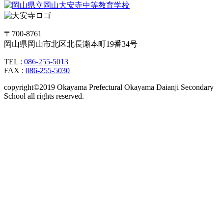
〒700-8761
岡山県岡山市北区北長瀬本町19番34号
TEL :
086-255-5013
FAX :
086-255-5030
copyright©2019 Okayama Prefectural Okayama Daianji Secondary
School all rights reserved.