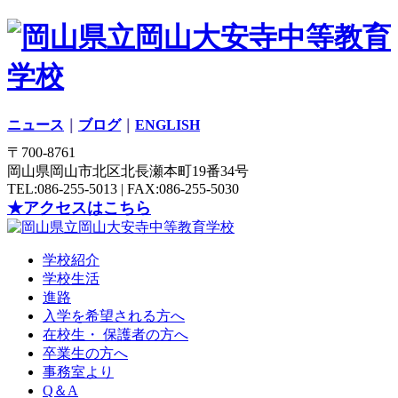
ニュース
｜
ブログ
｜
ENGLISH
〒700-8761
岡山県岡山市北区北長瀬本町19番34号
TEL:086-255-5013 | FAX:086-255-5030
★アクセスはこちら
学校紹介
学校生活
進路
入学を希望される方へ
在校生・ 保護者の方へ
卒業生の方へ
事務室より
Q＆A