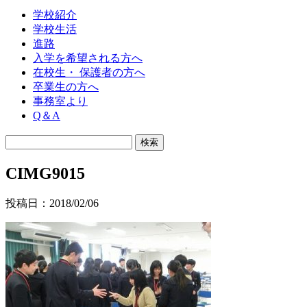
学校紹介
学校生活
進路
入学を希望される方へ
在校生・ 保護者の方へ
卒業生の方へ
事務室より
Q＆A
CIMG9015
投稿日：2018/02/06