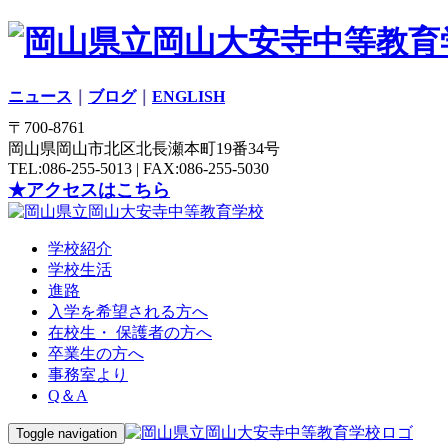
ニュース
｜
ブログ
｜
ENGLISH
〒700-8761
岡山県岡山市北区北長瀬本町19番34号
TEL:086-255-5013 | FAX:086-255-5030
★アクセスはこちら
学校紹介
学校生活
進路
入学を希望される方へ
在校生・ 保護者の方へ
卒業生の方へ
事務室より
Q＆A
Toggle navigation