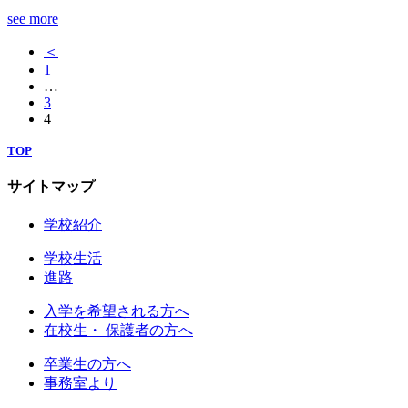
see more
＜
1
…
3
4
TOP
サイトマップ
学校紹介
学校生活
進路
入学を希望される方へ
在校生・ 保護者の方へ
卒業生の方へ
事務室より