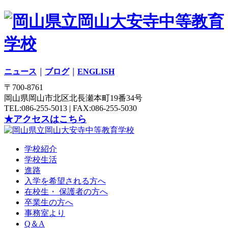
ニュース
｜
ブログ
｜
ENGLISH
〒700-8761
岡山県岡山市北区北長瀬本町19番34号
TEL:086-255-5013 | FAX:086-255-5030
★アクセスはこちら
学校紹介
学校生活
進路
入学を希望される方へ
在校生・ 保護者の方へ
卒業生の方へ
事務室より
Q＆A