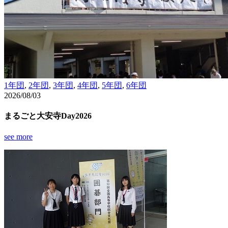
1年団
,
2年団
,
3年団
,
4年団
,
5年団
,
6年団
2026/08/03
まるごと大安寺Day2026
see more