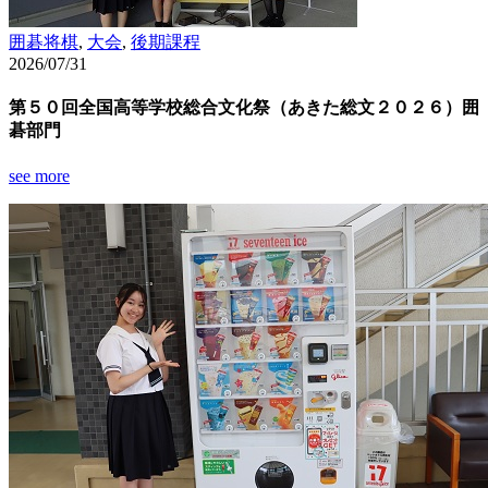
囲碁将棋
,
大会
,
後期課程
2026/07/31
第５０回全国高等学校総合文化祭（あきた総文２０２６）囲
碁部門
see more