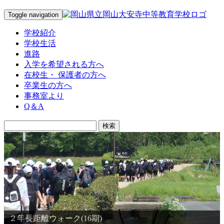
Toggle navigation
学校紹介
学校生活
進路
入学を希望される方へ
在校生・ 保護者の方へ
卒業生の方へ
事務室より
Q＆A
２年長距離ウォーク(16期)