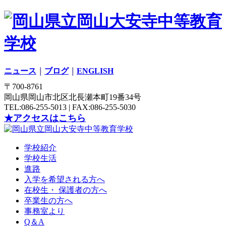
ニュース
｜
ブログ
｜
ENGLISH
〒700-8761
岡山県岡山市北区北長瀬本町19番34号
TEL:086-255-5013 | FAX:086-255-5030
★アクセスはこちら
学校紹介
学校生活
進路
入学を希望される方へ
在校生・ 保護者の方へ
卒業生の方へ
事務室より
Q＆A