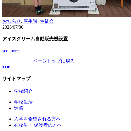
お知らせ
,
厚生課
,
生徒会
2026/07/30
アイスクリーム自動販売機設置
see more
ページトップに戻る
一覧をみる
TOP
サイトマップ
学校紹介
学校生活
進路
入学を希望される方へ
在校生・ 保護者の方へ