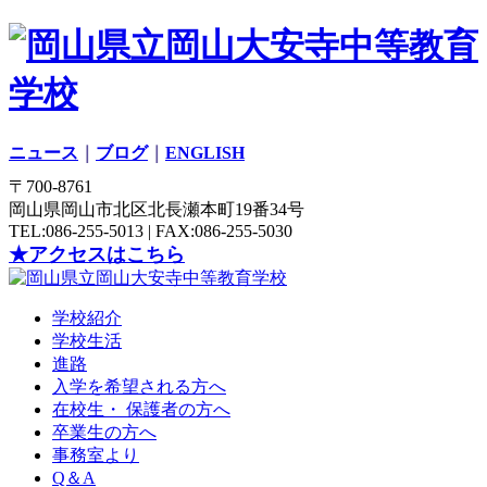
ニュース
｜
ブログ
｜
ENGLISH
〒700-8761
岡山県岡山市北区北長瀬本町19番34号
TEL:086-255-5013 | FAX:086-255-5030
★アクセスはこちら
学校紹介
学校生活
進路
入学を希望される方へ
在校生・ 保護者の方へ
卒業生の方へ
事務室より
Q＆A