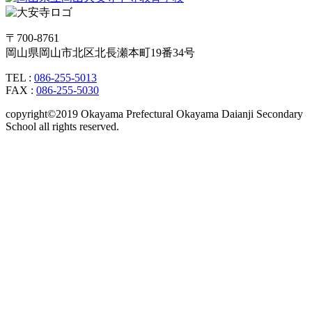
〒700-8761
岡山県岡山市北区北長瀬本町19番34号
TEL :
086-255-5013
FAX :
086-255-5030
copyright©2019 Okayama Prefectural Okayama Daianji Secondary
School all rights reserved.