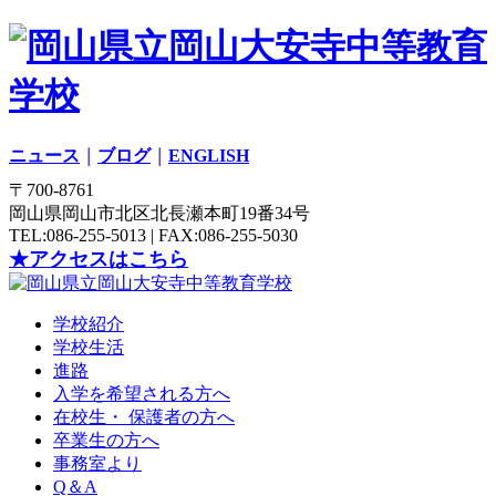
ニュース
｜
ブログ
｜
ENGLISH
〒700-8761
岡山県岡山市北区北長瀬本町19番34号
TEL:086-255-5013 | FAX:086-255-5030
★アクセスはこちら
学校紹介
学校生活
進路
入学を希望される方へ
在校生・ 保護者の方へ
卒業生の方へ
事務室より
Q＆A