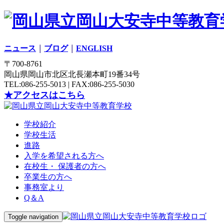
ニュース
｜
ブログ
｜
ENGLISH
〒700-8761
岡山県岡山市北区北長瀬本町19番34号
TEL:086-255-5013 | FAX:086-255-5030
★アクセスはこちら
学校紹介
学校生活
進路
入学を希望される方へ
在校生・ 保護者の方へ
卒業生の方へ
事務室より
Q＆A
Toggle navigation