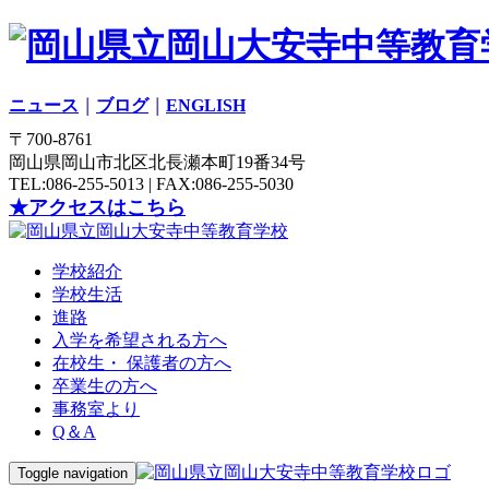
ニュース
｜
ブログ
｜
ENGLISH
〒700-8761
岡山県岡山市北区北長瀬本町19番34号
TEL:086-255-5013 | FAX:086-255-5030
★アクセスはこちら
学校紹介
学校生活
進路
入学を希望される方へ
在校生・ 保護者の方へ
卒業生の方へ
事務室より
Q＆A
Toggle navigation