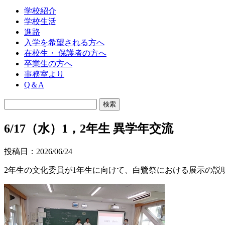
学校紹介
学校生活
進路
入学を希望される方へ
在校生・ 保護者の方へ
卒業生の方へ
事務室より
Q＆A
6/17（水）1，2年生 異学年交流
投稿日：2026/06/24
2年生の文化委員が1年生に向けて、白鷺祭における展示の