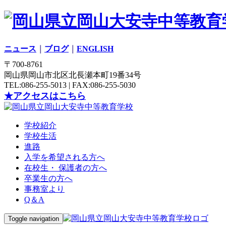
ニュース
｜
ブログ
｜
ENGLISH
〒700-8761
岡山県岡山市北区北長瀬本町19番34号
TEL:086-255-5013 | FAX:086-255-5030
★アクセスはこちら
学校紹介
学校生活
進路
入学を希望される方へ
在校生・ 保護者の方へ
卒業生の方へ
事務室より
Q＆A
Toggle navigation