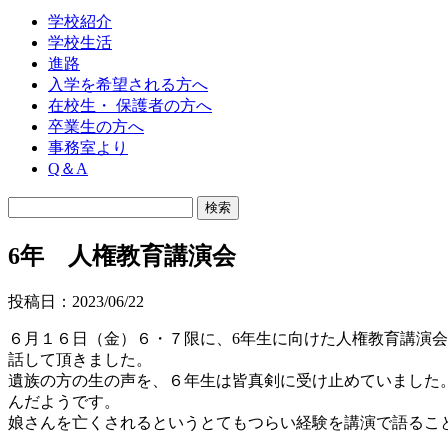
学校紹介
学校生活
進路
入学を希望される方へ
在校生・ 保護者の方へ
卒業生の方へ
事務室より
Q＆A
6年 人権教育講演会
投稿日：2023/06/22
６月１６日（金）６・７限に、6年生に向けた人権教育講演
話して頂きました。
遺族の方の生の声を、６年生は皆真剣に受け止めていました
んだようです。
娘さんを亡くされるというとてもつらい経験を講演で語るこ