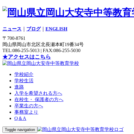
ニュース
｜
ブログ
｜
ENGLISH
〒700-8761
岡山県岡山市北区北長瀬本町19番34号
TEL:086-255-5013 | FAX:086-255-5030
★アクセスはこちら
学校紹介
学校生活
進路
入学を希望される方へ
在校生・ 保護者の方へ
卒業生の方へ
事務室より
Q＆A
Toggle navigation