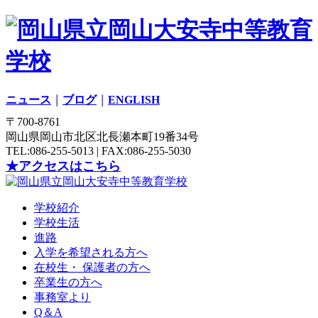
ニュース
｜
ブログ
｜
ENGLISH
〒700-8761
岡山県岡山市北区北長瀬本町19番34号
TEL:086-255-5013 | FAX:086-255-5030
★アクセスはこちら
学校紹介
学校生活
進路
入学を希望される方へ
在校生・ 保護者の方へ
卒業生の方へ
事務室より
Q＆A