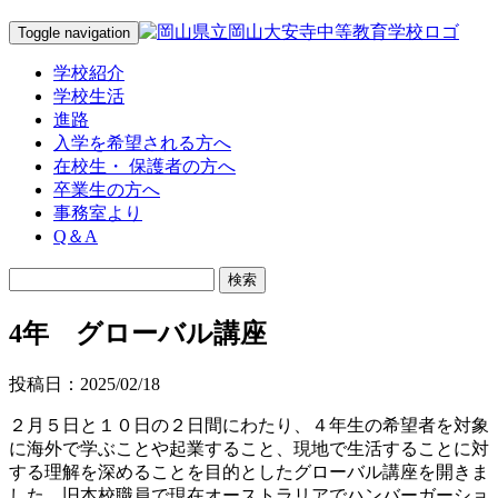
Toggle navigation
学校紹介
学校生活
進路
入学を希望される方へ
在校生・ 保護者の方へ
卒業生の方へ
事務室より
Q＆A
4年 グローバル講座
投稿日：2025/02/18
２月５日と１０日の２日間にわたり、４年生の希望者を対象
に海外で学ぶことや起業すること、現地で生活することに対
する理解を深めることを目的としたグローバル講座を開きま
した。旧本校職員で現在オーストラリアでハンバーガーショ