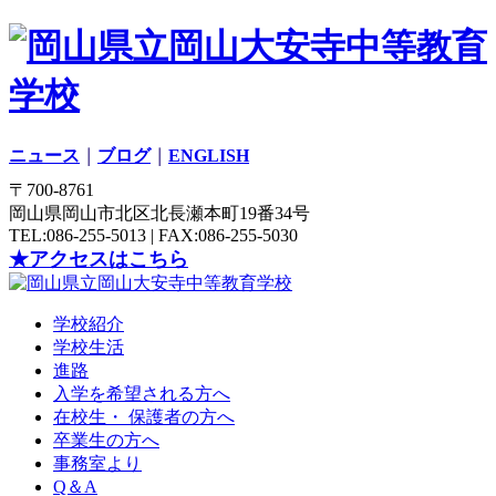
ニュース
｜
ブログ
｜
ENGLISH
〒700-8761
岡山県岡山市北区北長瀬本町19番34号
TEL:086-255-5013 | FAX:086-255-5030
★アクセスはこちら
学校紹介
学校生活
進路
入学を希望される方へ
在校生・ 保護者の方へ
卒業生の方へ
事務室より
Q＆A