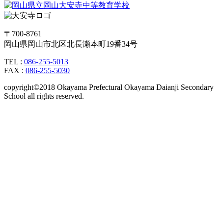
〒700-8761
岡山県岡山市北区北長瀬本町19番34号
TEL :
086-255-5013
FAX :
086-255-5030
copyright©2018 Okayama Prefectural Okayama Daianji Secondary
School all rights reserved.