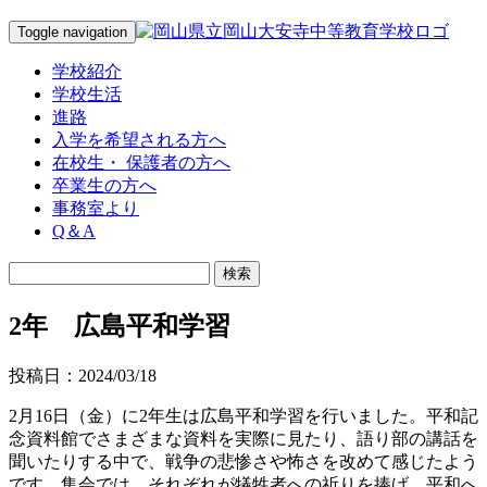
Toggle navigation
学校紹介
学校生活
進路
入学を希望される方へ
在校生・ 保護者の方へ
卒業生の方へ
事務室より
Q＆A
2年 広島平和学習
投稿日：2024/03/18
2月16日（金）に2年生は広島平和学習を行いました。平和記
念資料館でさまざまな資料を実際に見たり、語り部の講話を
聞いたりする中で、戦争の悲惨さや怖さを改めて感じたよう
です。集会では、それぞれが犠牲者への祈りを捧げ、平和へ