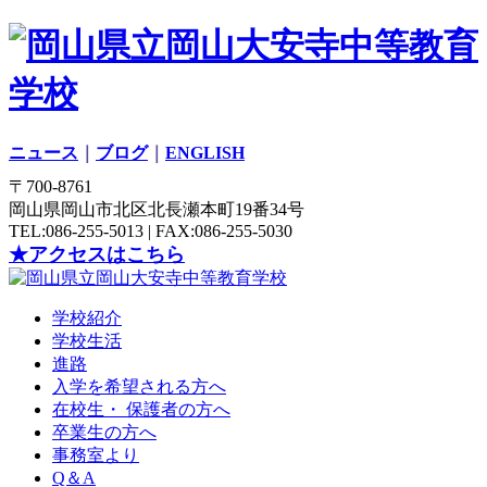
ニュース
｜
ブログ
｜
ENGLISH
〒700-8761
岡山県岡山市北区北長瀬本町19番34号
TEL:086-255-5013 | FAX:086-255-5030
★アクセスはこちら
学校紹介
学校生活
進路
入学を希望される方へ
在校生・ 保護者の方へ
卒業生の方へ
事務室より
Q＆A