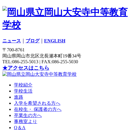
ニュース
｜
ブログ
｜
ENGLISH
〒700-8761
岡山県岡山市北区北長瀬本町19番34号
TEL:086-255-5013 | FAX:086-255-5030
★アクセスはこちら
学校紹介
学校生活
進路
入学を希望される方へ
在校生・ 保護者の方へ
卒業生の方へ
事務室より
Q＆A