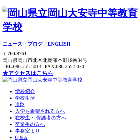
ニュース
｜
ブログ
｜
ENGLISH
〒700-8761
岡山県岡山市北区北長瀬本町19番34号
TEL:086-255-5013 | FAX:086-255-5030
★アクセスはこちら
学校紹介
学校生活
進路
入学を希望される方へ
在校生・ 保護者の方へ
卒業生の方へ
事務室より
Q＆A