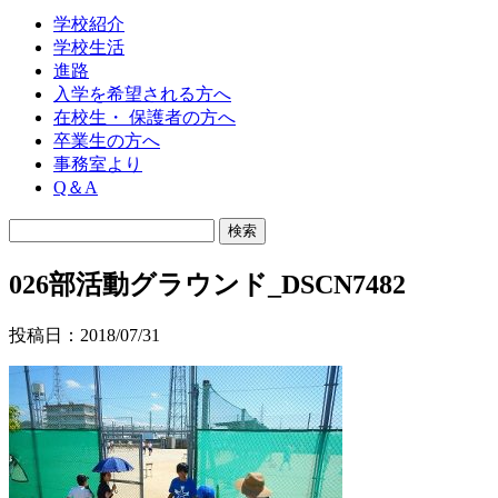
学校紹介
学校生活
進路
入学を希望される方へ
在校生・ 保護者の方へ
卒業生の方へ
事務室より
Q＆A
026部活動グラウンド_DSCN7482
投稿日：2018/07/31