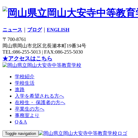
ニュース
｜
ブログ
｜
ENGLISH
〒700-8761
岡山県岡山市北区北長瀬本町19番34号
TEL:086-255-5013 | FAX:086-255-5030
★アクセスはこちら
学校紹介
学校生活
進路
入学を希望される方へ
在校生・ 保護者の方へ
卒業生の方へ
事務室より
Q＆A
Toggle navigation