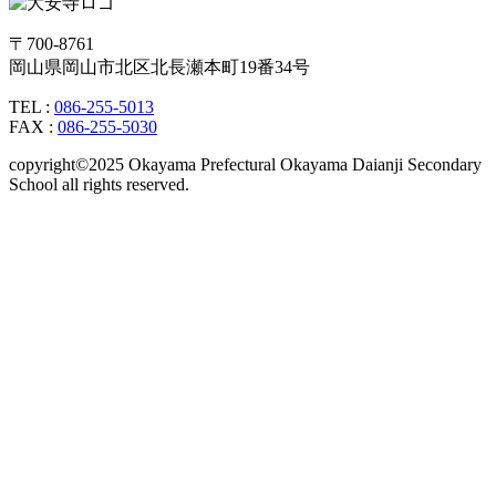
〒700-8761
岡山県岡山市北区北長瀬本町19番34号
TEL :
086-255-5013
FAX :
086-255-5030
copyright©2025 Okayama Prefectural Okayama Daianji Secondary
School all rights reserved.