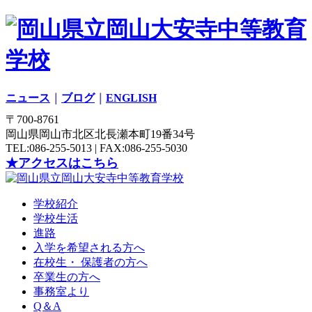
ニュース
｜
ブログ
｜
ENGLISH
〒700-8761
岡山県岡山市北区北長瀬本町19番34号
TEL:086-255-5013 | FAX:086-255-5030
★アクセスはこちら
学校紹介
学校生活
進路
入学を希望される方へ
在校生・ 保護者の方へ
卒業生の方へ
事務室より
Q＆A