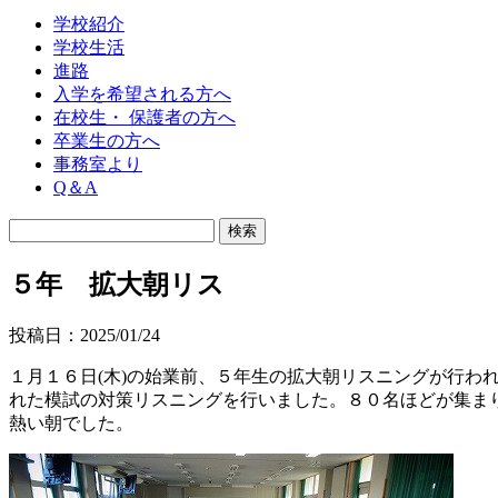
学校紹介
学校生活
進路
入学を希望される方へ
在校生・ 保護者の方へ
卒業生の方へ
事務室より
Q＆A
５年 拡大朝リス
投稿日：2025/01/24
１月１６日(木)の始業前、５年生の拡大朝リスニングが行
れた模試の対策リスニングを行いました。８０名ほどが集ま
熱い朝でした。