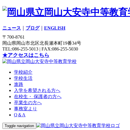
ニュース
｜
ブログ
｜
ENGLISH
〒700-8761
岡山県岡山市北区北長瀬本町19番34号
TEL:086-255-5013 | FAX:086-255-5030
★アクセスはこちら
学校紹介
学校生活
進路
入学を希望される方へ
在校生・ 保護者の方へ
卒業生の方へ
事務室より
Q＆A
Toggle navigation