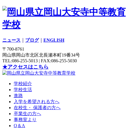
ニュース
｜
ブログ
｜
ENGLISH
〒700-8761
岡山県岡山市北区北長瀬本町19番34号
TEL:086-255-5013 | FAX:086-255-5030
★アクセスはこちら
学校紹介
学校生活
進路
入学を希望される方へ
在校生・ 保護者の方へ
卒業生の方へ
事務室より
Q＆A