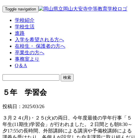
Toggle navigation
学校紹介
学校生活
進路
入学を希望される方へ
在校生・ 保護者の方へ
卒業生の方へ
事務室より
Q＆A
５年 学習会
投稿日：2025/03/26
３月２４(月)・２５(火)の両日、今年度最後の学年行事「５
年生(11期生)学習会」が行われました。２日間とも朝8:30～
夕17:55の長時間、外部講師による講演や予備校講師による
講義を受けたり、各個人が設定した自主課題に取り組んだり