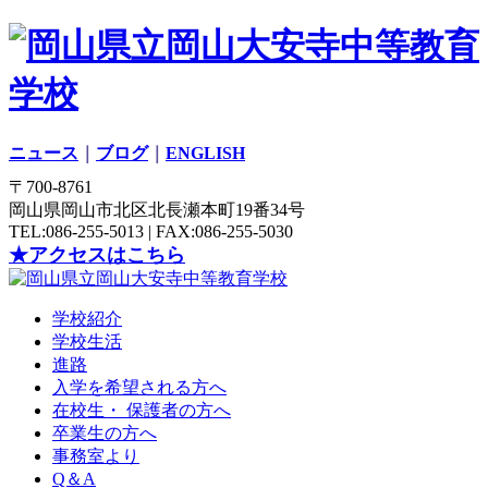
ニュース
｜
ブログ
｜
ENGLISH
〒700-8761
岡山県岡山市北区北長瀬本町19番34号
TEL:086-255-5013 | FAX:086-255-5030
★アクセスはこちら
学校紹介
学校生活
進路
入学を希望される方へ
在校生・ 保護者の方へ
卒業生の方へ
事務室より
Q＆A