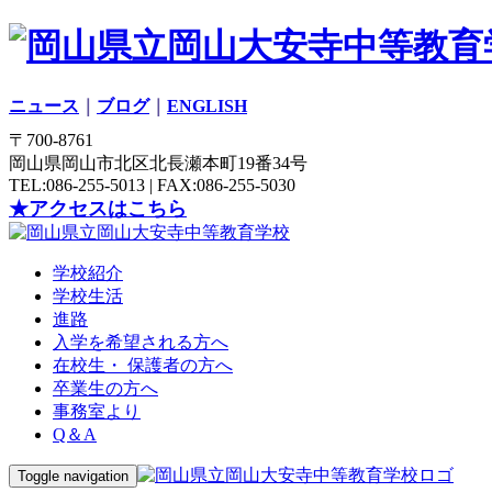
ニュース
｜
ブログ
｜
ENGLISH
〒700-8761
岡山県岡山市北区北長瀬本町19番34号
TEL:086-255-5013 | FAX:086-255-5030
★アクセスはこちら
学校紹介
学校生活
進路
入学を希望される方へ
在校生・ 保護者の方へ
卒業生の方へ
事務室より
Q＆A
Toggle navigation