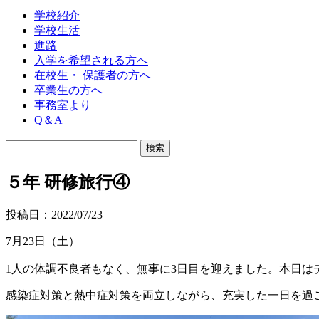
学校紹介
学校生活
進路
入学を希望される方へ
在校生・ 保護者の方へ
卒業生の方へ
事務室より
Q＆A
５年 研修旅行④
投稿日：2022/07/23
7月23日（土）
1人の体調不良者もなく、無事に3日目を迎えました。本日は
感染症対策と熱中症対策を両立しながら、充実した一日を過