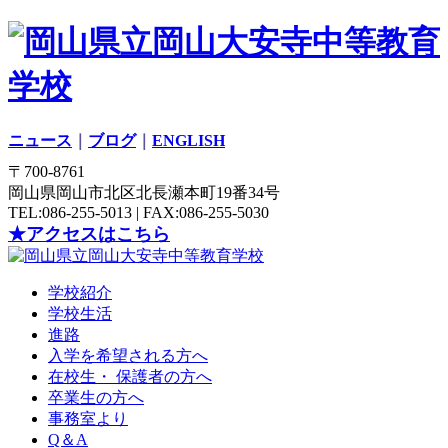
ニュース
｜
ブログ
｜
ENGLISH
〒700-8761
岡山県岡山市北区北長瀬本町19番34号
TEL:086-255-5013 | FAX:086-255-5030
★アクセスはこちら
学校紹介
学校生活
進路
入学を希望される方へ
在校生・ 保護者の方へ
卒業生の方へ
事務室より
Q＆A