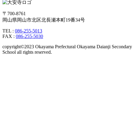
〒700-8761
岡山県岡山市北区北長瀬本町19番34号
TEL :
086-255-5013
FAX :
086-255-5030
copyright©2023 Okayama Prefectural Okayama Daianji Secondary
School all rights reserved.