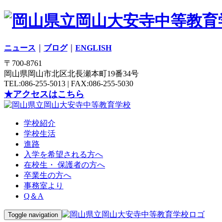
ニュース
｜
ブログ
｜
ENGLISH
〒700-8761
岡山県岡山市北区北長瀬本町19番34号
TEL:086-255-5013 | FAX:086-255-5030
★アクセスはこちら
学校紹介
学校生活
進路
入学を希望される方へ
在校生・ 保護者の方へ
卒業生の方へ
事務室より
Q＆A
Toggle navigation