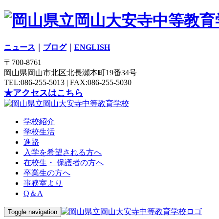
ニュース
｜
ブログ
｜
ENGLISH
〒700-8761
岡山県岡山市北区北長瀬本町19番34号
TEL:086-255-5013 | FAX:086-255-5030
★アクセスはこちら
学校紹介
学校生活
進路
入学を希望される方へ
在校生・ 保護者の方へ
卒業生の方へ
事務室より
Q＆A
Toggle navigation