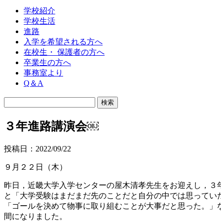
学校紹介
学校生活
進路
入学を希望される方へ
在校生・ 保護者の方へ
卒業生の方へ
事務室より
Q＆A
３年進路講演会￼
投稿日：2022/09/22
９月２２日（木）
昨日，近畿大学入学センターの屋木清孝先生をお迎えし，３
と「大学受験はまだまだ先のことだと自分の中では思ってい
「ゴールを決めて物事に取り組むことが大事だと思った。」
間になりました。