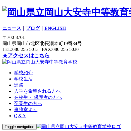
ニュース
｜
ブログ
｜
ENGLISH
〒700-8761
岡山県岡山市北区北長瀬本町19番34号
TEL:086-255-5013 | FAX:086-255-5030
★アクセスはこちら
学校紹介
学校生活
進路
入学を希望される方へ
在校生・ 保護者の方へ
卒業生の方へ
事務室より
Q＆A
Toggle navigation