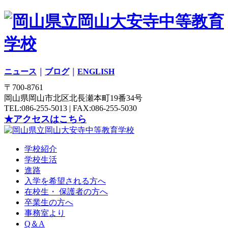
ニュース
｜
ブログ
｜
ENGLISH
〒700-8761
岡山県岡山市北区北長瀬本町19番34号
TEL:086-255-5013 | FAX:086-255-5030
★アクセスはこちら
学校紹介
学校生活
進路
入学を希望される方へ
在校生・ 保護者の方へ
卒業生の方へ
事務室より
Q＆A