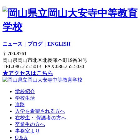
ニュース
｜
ブログ
｜
ENGLISH
〒700-8761
岡山県岡山市北区北長瀬本町19番34号
TEL:086-255-5013 | FAX:086-255-5030
★アクセスはこちら
学校紹介
学校生活
進路
入学を希望される方へ
在校生・ 保護者の方へ
卒業生の方へ
事務室より
Q＆A