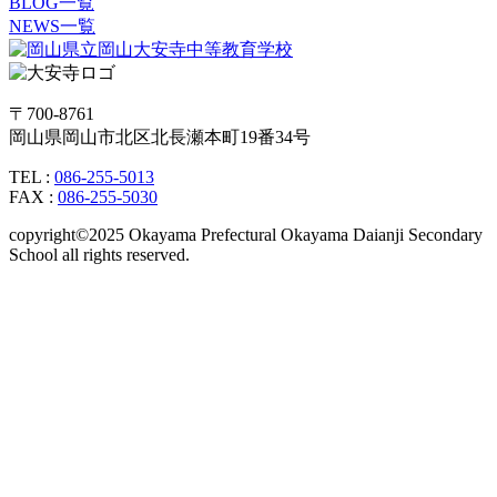
BLOG一覧
NEWS一覧
〒700-8761
岡山県岡山市北区北長瀬本町19番34号
TEL :
086-255-5013
FAX :
086-255-5030
copyright©2025 Okayama Prefectural Okayama Daianji Secondary
School all rights reserved.