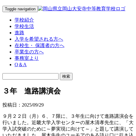
Toggle navigation
学校紹介
学校生活
進路
入学を希望される方へ
在校生・ 保護者の方へ
卒業生の方へ
事務室より
Q＆A
３年 進路講演会
投稿日：2025/09/29
９月２２日（月）６、７限に、３年生に向けて進路講演会を
行いました。近畿大学入学センターの屋木清孝先生に、「大
学入試突破のために～夢実現に向けて～」と題して講演して
いただきました。屋木先生のユーモアのある語り口に引き込