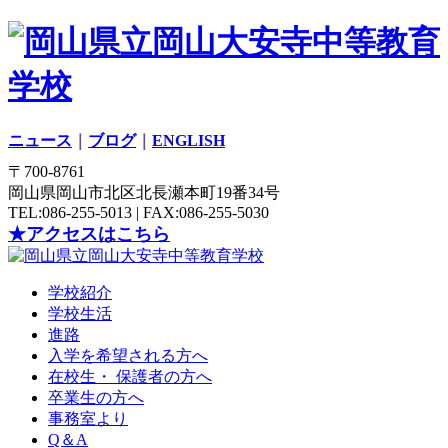
ニュース
｜
ブログ
｜
ENGLISH
〒700-8761
岡山県岡山市北区北長瀬本町19番34号
TEL:086-255-5013 | FAX:086-255-5030
★アクセスはこちら
学校紹介
学校生活
進路
入学を希望される方へ
在校生・ 保護者の方へ
卒業生の方へ
事務室より
Q＆A