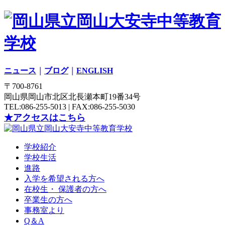
ニュース
｜
ブログ
｜
ENGLISH
〒700-8761
岡山県岡山市北区北長瀬本町19番34号
TEL:086-255-5013 | FAX:086-255-5030
★アクセスはこちら
学校紹介
学校生活
進路
入学を希望される方へ
在校生・ 保護者の方へ
卒業生の方へ
事務室より
Q＆A