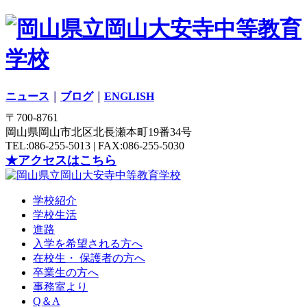
ニュース
｜
ブログ
｜
ENGLISH
〒700-8761
岡山県岡山市北区北長瀬本町19番34号
TEL:086-255-5013 | FAX:086-255-5030
★アクセスはこちら
学校紹介
学校生活
進路
入学を希望される方へ
在校生・ 保護者の方へ
卒業生の方へ
事務室より
Q＆A