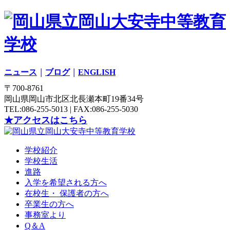
ニュース
｜
ブログ
｜
ENGLISH
〒700-8761
岡山県岡山市北区北長瀬本町19番34号
TEL:086-255-5013 | FAX:086-255-5030
★アクセスはこちら
学校紹介
学校生活
進路
入学を希望される方へ
在校生・ 保護者の方へ
卒業生の方へ
事務室より
Q＆A