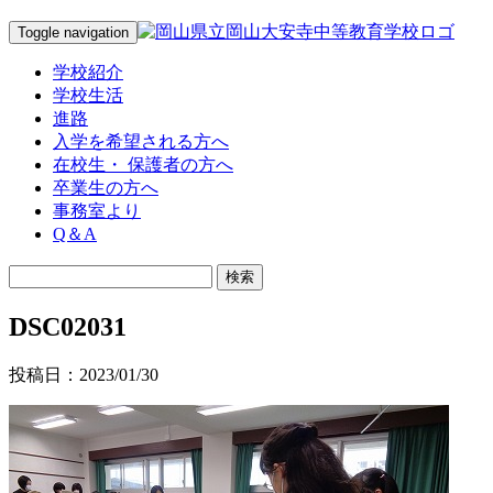
Toggle navigation
学校紹介
学校生活
進路
入学を希望される方へ
在校生・ 保護者の方へ
卒業生の方へ
事務室より
Q＆A
DSC02031
投稿日：2023/01/30