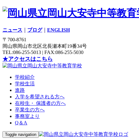
ニュース
｜
ブログ
｜
ENGLISH
〒700-8761
岡山県岡山市北区北長瀬本町19番34号
TEL:086-255-5013 | FAX:086-255-5030
★アクセスはこちら
学校紹介
学校生活
進路
入学を希望される方へ
在校生・ 保護者の方へ
卒業生の方へ
事務室より
Q＆A
Toggle navigation