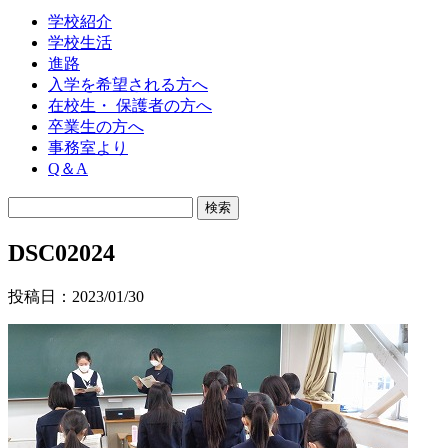
学校紹介
学校生活
進路
入学を希望される方へ
在校生・ 保護者の方へ
卒業生の方へ
事務室より
Q＆A
DSC02024
投稿日：2023/01/30